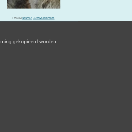
Foto (C)
ucumari
Creativecommons
emming gekopieerd worden.