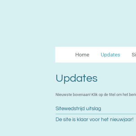
Ga
direct
naar
de
hoofdinhoud
Home
Updates
S
Updates
Nieuwste bovenaan! Klik op de titel om het beric
Sitewedstrijd uitslag
De site is klaar voor het nieuwjaar!