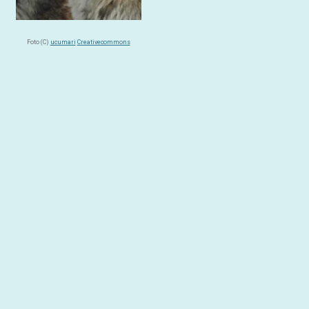
Foto (C)
ucumari
Creativecommons