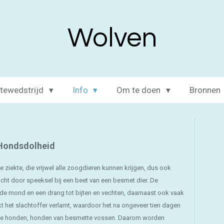
Wolven
itewedstrijd
Info
Om te doen
Bronnen
Hondsdolheid
 ziekte, die vrijwel alle zoogdieren kunnen krijgen, dus ook
ht door speeksel bij een beet van een besmet dier. De
d de mond en een drang tot bijten en vechten, daarnaast ook vaak
kt het slachtoffer verlamt, waardoor het na ongeveer tien dagen
ette honden, honden van besmette vossen. Daarom worden