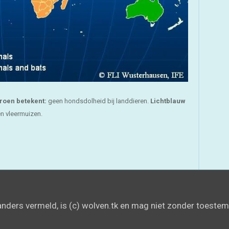
roen betekent:
geen hondsdolheid bij landdieren.
Lichtblauw
n vleermuizen.
 anders vermeld, is (c) wolven.tk en mag niet zonder toest