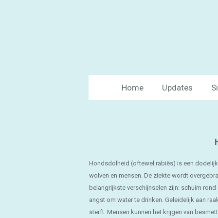
Ga
direct
naar
de
hoofdinhoud
Home
Updates
S
Hondsdolheid (oftewel rabiës) is een dodelijke
wolven en mensen. De ziekte wordt overgebrac
belangrijkste verschijnselen zijn: schuim ron
angst om water te drinken. Geleidelijk aan raa
sterft. Mensen kunnen het krijgen van besm