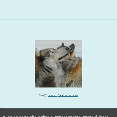
Foto (C)
ucumari
Creativecommons