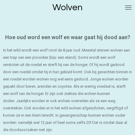
Wolven
Ga
direct
naar
de
hoofdinhoud
Hoe oud word een wolf en waar gaat hij dood aan?
In het wild wordt een wolf rond de 8 jaar oud. Meestal sterven wolven aan
een trap van een prooidier (bijv. een eland). Soms wordt een wolf
verstoten uit de roedel en sterft hij van de honger. Of hij wordt gedood
door een roedel omdat hij in hun gebied komt. Ook bij gevechten binnen in
een roedel worden wolven nog wel eens gedood. Jonge wolven worden
gepakt door beren, arenden en coyotes. Als er weinig voedsel is, sterft
een wolf van de honger. Er zijn ook ziektes die wolven kunnen
doden. Jaarlijks worden er ook wolven overreden als ze een weg
oversteken. Ook worden er in het wild wolven afgeschoten, vergiftigd of
komen ze in een klem terecht. In gevangenschap kunnen wolven ouder
worden: namelijk wel 12 jaar of heel soms zelfs 20! Dat is omdat daar al
die doodsoorzaken niet zijn.