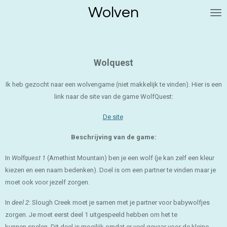
Wolven
Ga
direct
naar
de
hoofdinhoud
Wolquest
Ik heb gezocht naar een wolvengame (niet makkelijk te vinden). Hier is een
link naar de site van de game WolfQuest:
De site
Beschrijving van de game:
In
Wolfquest 1
(Amethist Mountain) ben je een wolf (je kan zelf een kleur
kiezen en een naam bedenken). Doel is om een partner te vinden maar je
moet ook voor jezelf zorgen.
In
deel 2
: Slough Creek moet je samen met je partner voor babywolfjes
zorgen. Je moet eerst deel 1 uitgespeeld hebben om het te
kunnen spelen. Dit deel is moeilijk omdat er veel gevaar voor de kleine