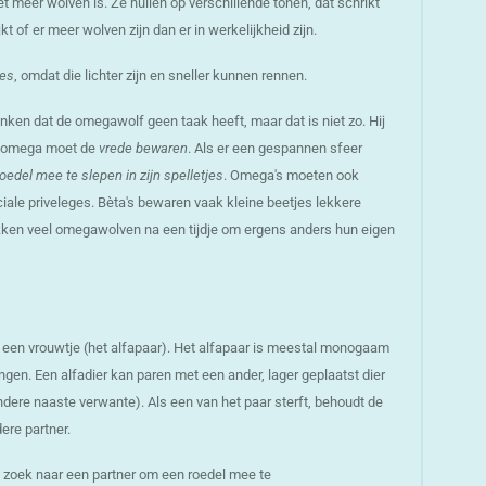
t meer wolven is. Ze huilen op verschillende tonen, dat schrikt
 of er meer wolven zijn dan er in werkelijkheid zijn.
jes
, omdat die lichter zijn en sneller kunnen rennen.
nken dat de omegawolf geen taak heeft, maar dat is niet zo. Hij
 De omega moet de
vrede bewaren
. Als er een gespannen sfeer
oedel mee te slepen in zijn spelletjes
. Omega's moeten ook
iale priveleges. Bèta's bewaren vaak kleine beetjes lekkere
kken veel omegawolven na een tijdje om ergens anders hun eigen
 een vrouwtje (het alfapaar). Het alfapaar is meestal monogaam
ringen. Een alfadier kan paren met een ander, lager geplaatst dier
andere naaste verwante). Als een van het paar sterft, behoudt de
dere partner.
zoek naar een partner om een roedel mee te