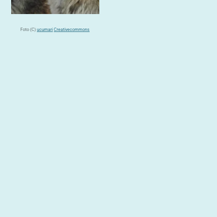
Foto (C)
ucumari
Creativecommons