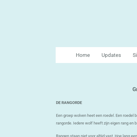
Ga
direct
naar
de
hoofdinhoud
Home
Updates
S
G
DE RANGORDE
Een groep wolven heet een
roedel
. Een roedel b
rangorde. Iedere wolf heeft zijn eigen rang en 
Rangen staan niet voor altijd vast. Hoe lang ee