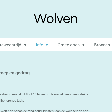
Wolven
itewedstrijd
Info
Om te doen
Bronnen
roep en gedrag
estaat meestal uit 8 tot 15 leden. In de roedel heerst een strikte
bijbehorende taak.
n wolf een bepaalde rang houd ligt sterk aan de wolf zelf en aan