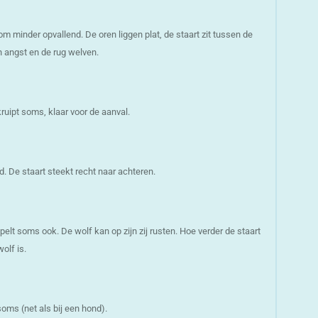
om minder opvallend. De oren liggen plat, de staart zit tussen de
n angst en de rug welven.
kruipt soms, klaar voor de aanval.
d. De staart steekt recht naar achteren.
pelt soms ook. De wolf kan op zijn zij rusten. Hoe verder de staart
olf is.
oms (net als bij een hond).