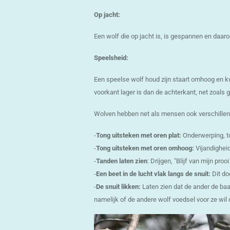
Op jacht:
Een wolf die op jacht is, is gespannen en daaro
Speelsheid:
Een speelse wolf houd zijn staart omhoog en kwi
voorkant lager is dan de achterkant, net zoals 
Wolven hebben net als mensen ook verschillend
-
Tong uitsteken met oren plat:
Onderwerping, t
-
Tong uitsteken met oren omhoog:
Vijandigheid
-
Tanden laten zien
: Drijgen, "Blijf van mijn prooi
-
Een beet in de lucht vlak langs de snuit:
Dit do
-
De snuit likken:
Laten zien dat de ander de baas
namelijk of de andere wolf voedsel voor ze wil