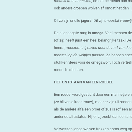
roedels af te schrikken
, omdat de roedel dan me
ook andere groepen wolven af omdat het dan lijkt
Of ze zijn snelle
jagers
.
Dit zijn
meestal vrouwt
De allerlaagste rang is
omega
. Veel mensen de
(of zij) heeft juist een heel belangrijke taak!
heerst,
voorkomt hij ruzies door de rest van de r
meestal
op de welpjes passen
. Ze hebben spec
stukken vlees voor de omegawolf. Toch vertre
roedel te stichten.
HET ONTSTAAN VAN EEN ROEDEL
Een roedel word gesticht door een mannetje en
(ze blijven elkaar trouw), maar er zijn uitzonde
als de andere alfa een broer of zus is (of een 
ander de alfastatus. Hij of zij zoekt dan een an
Volwassen jonge wolven trekken soms weg op 