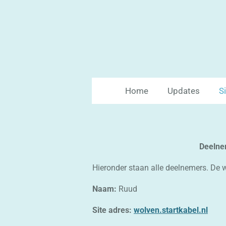
Ga
direct
naar
de
hoofdinhoud
Home
Updates
S
Deelne
Hieronder staan alle deelnemers. De w
Naam:
Ruud
Site adres:
wolven.startkabel.nl