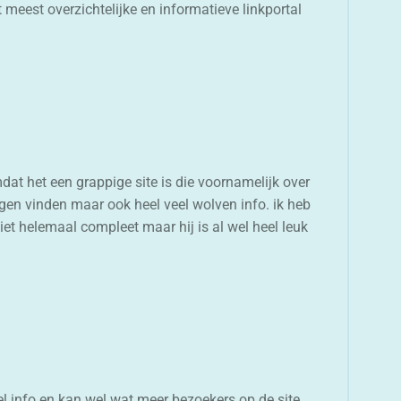
 meest overzichtelijke en informatieve linkportal
at het een grappige site is die voornamelijk over
gen vinden maar ook heel veel wolven info. ik heb
et helemaal compleet maar hij is al wel heel leuk
l info en kan wel wat meer bezoekers op de site.