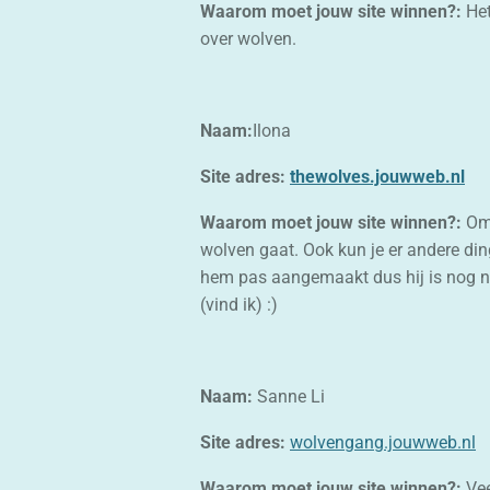
Waarom moet jouw site winnen?:
Het
over wolven.
Naam:
Ilona
Site adres:
thewolves.jouwweb.nl
Waarom moet jouw site winnen?:
Omd
wolven gaat. Ook kun je er andere din
hem pas aangemaakt dus hij is nog ni
(vind ik) :)
Naam:
Sanne Li
Site adres:
wolvengang.jouwweb.nl
Waarom moet jouw site winnen?:
Vee