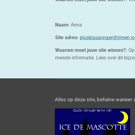
Naam:
Anna
Site adres:
plusklasannaenthijmen.j
Waarom moet jouw site winnen?:
Op 
meeste informatie. Lees over dit bijz
Alles op deze site, behalve waneer