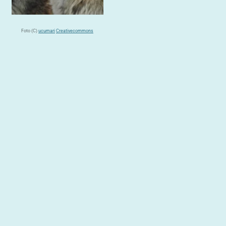
Foto (C)
ucumari
Creativecommons