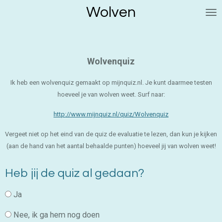
Wolven
Ga
direct
naar
de
hoofdinhoud
Wolvenquiz
Ik heb een wolvenquiz gemaakt op mijnquiz.nl. Je kunt daarmee testen
hoeveel je van wolven weet. Surf naar:
http://www.mijnquiz.nl/quiz/Wolvenquiz
Vergeet niet op het eind van de quiz de evaluatie te lezen, dan kun je kijken
(aan de hand van het aantal behaalde punten) hoeveel jij van wolven weet!
Heb jij de quiz al gedaan?
Ja
Nee, ik ga hem nog doen