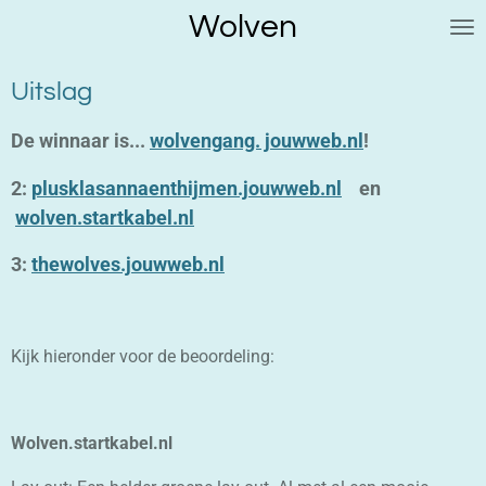
Wolven
Ga
direct
naar
Uitslag
de
hoofdinhoud
De winnaar is...
wolvengang. jouwweb.nl
!
2:
plusklasannaenthijmen.jouwweb.nl
en
wolven.startkabel.nl
3:
thewolves.jouwweb.nl
Kijk hieronder voor de beoordeling:
Wolven.startkabel.nl