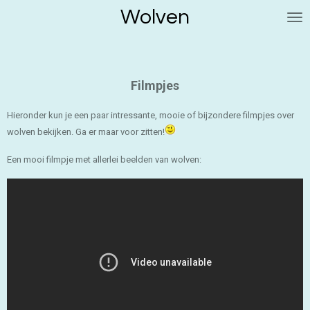
Wolven
Ga
direct
naar
de
hoofdinhoud
Filmpjes
Hieronder kun je een paar intressante, mooie of bijzondere filmpjes over
wolven bekijken. Ga er maar voor zitten!
Een mooi filmpje met allerlei beelden van wolven: